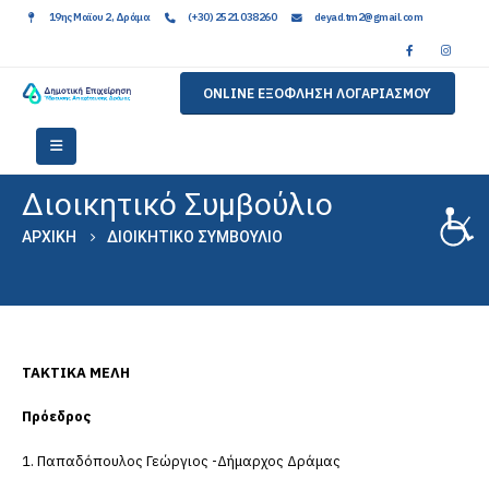
19ης Μαϊου 2, Δράμα
(+30) 2521 038260
deyad.tm2@gmail.com
ONLINE ΕΞΟΦΛΗΣΗ ΛΟΓΑΡΙΑΣΜΟΥ
Διοικητικό Συμβούλιο
ΑΡΧΙΚΉ
ΔΙΟΙΚΗΤΙΚΌ ΣΥΜΒΟΎΛΙΟ
ΤΑΚΤΙΚΑ ΜΕΛΗ
Πρόεδρος
1. Παπαδόπουλος Γεώργιος -Δήμαρχος Δράμας