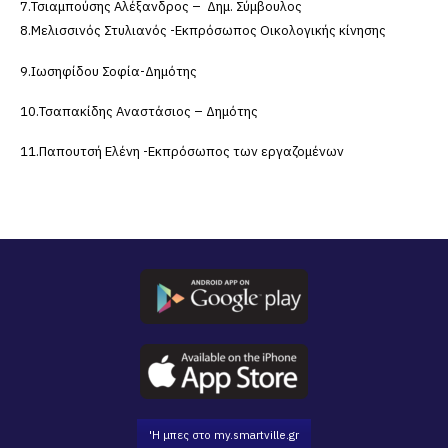
7.Τσιαμπούσης Αλέξανδρος – Δημ. Σύμβουλος
8.Μελισσινός Στυλιανός -Εκπρόσωπος Οικολογικής κίνησης
9.Ιωσηφίδου Σοφία-Δημότης
10.Τσαπακίδης Αναστάσιος – Δημότης
11.Παπουτσή Ελένη -Εκπρόσωπος των εργαζομένων
'Η μπες στο my.smartville.gr