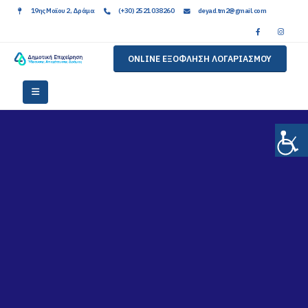
19ης Μαϊου 2, Δράμα
(+30) 2521 038260
deyad.tm2@gmail.com
ONLINE ΕΞΟΦΛΗΣΗ ΛΟΓΑΡΙΑΣΜΟΥ