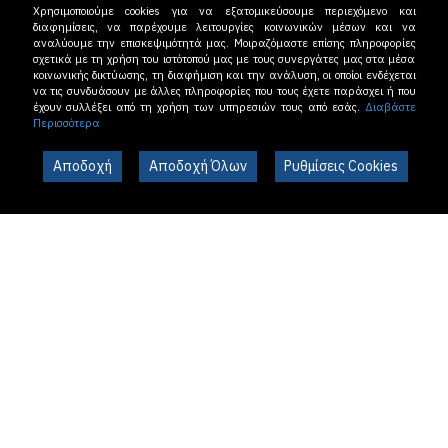
Χρησιμοποιούμε cookies για να εξατομικεύσουμε περιεχόμενο και
διαφημίσεις, να παρέχουμε λειτουργίες κοινωνικών μέσων και να
αναλύουμε την επισκεψιμότητά μας. Μοιραζόμαστε επίσης πληροφορίες
σχετικά με τη χρήση του ιστότοπού μας με τους συνεργάτες μας στα μέσα
κοινωνικής δικτύωσης, τη διαφήμιση και την ανάλυση, οι οποίοι ενδέχεται
να τις συνδυάσουν με άλλες πληροφορίες που τους έχετε παράσχει ή που
έχουν συλλέξει από τη χρήση των υπηρεσιών τους από εσάς.
Διαβάστε
Περισσότερα
Αποδοχή
Αποδοχή Όλων
Ρυθμίσεις Cookies