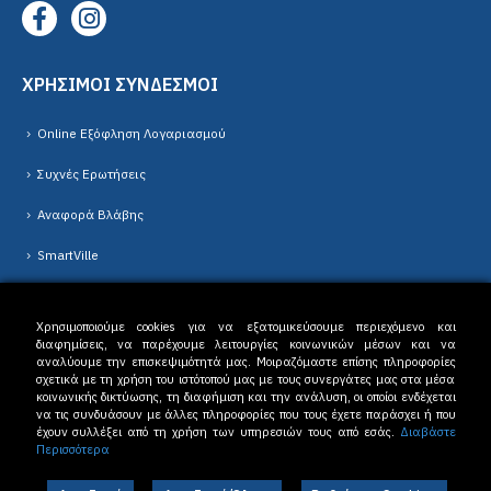
ΧΡΗΣΙΜΟΙ ΣΥΝΔΕΣΜΟΙ
Online Εξόφληση Λογαριασμού
Συχνές Ερωτήσεις
Αναφορά Βλάβης
SmartVille
Νέα
Χρησιμοποιούμε cookies για να εξατομικεύσουμε περιεχόμενο και
διαφημίσεις, να παρέχουμε λειτουργίες κοινωνικών μέσων και να
αναλύουμε την επισκεψιμότητά μας. Μοιραζόμαστε επίσης πληροφορίες
σχετικά με τη χρήση του ιστότοπού μας με τους συνεργάτες μας στα μέσα
κοινωνικής δικτύωσης, τη διαφήμιση και την ανάλυση, οι οποίοι ενδέχεται
να τις συνδυάσουν με άλλες πληροφορίες που τους έχετε παράσχει ή που
έχουν συλλέξει από τη χρήση των υπηρεσιών τους από εσάς.
Διαβάστε
Δ.Ε.Υ.Α. Δράμας © 2023. All Rights Reserved. |
Όροι Χρήσης
-
Πολιτική
Περισσότερα
Απορρήτου