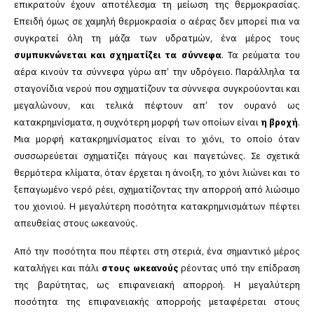
επικρατούν έχουν αποτέλεσμα τη μείωση της θερμοκρασίας.
Επειδή όμως σε χαμηλή θερμοκρασία ο αέρας δεν μπορεί πια να
συγκρατεί όλη τη μάζα των υδρατμών, ένα μέρος τους
συμπυκνώνεται και σχηματίζει τα σύννεφα
. Τα ρεύματα του
αέρα κινούν τα σύννεφα γύρω απ’ την υδρόγειο. Παράλληλα τα
σταγονίδια νερού που σχηματίζουν τα σύννεφα συγκρούονται και
μεγαλώνουν, και τελικά πέφτουν απ’ τον ουρανό ως
κατακρημνίσματα, η συχνότερη μορφή των οποίων είναι
η βροχή
.
Μια μορφή κατακρημνίσματος είναι το χιόνι, το οποίο όταν
συσσωρεύεται σχηματίζει πάγους και παγετώνες. Σε σχετικά
θερμότερα κλίματα, όταν έρχεται η άνοιξη, το χιόνι λιώνει και το
ξεπαγωμένο νερό ρέει, σχηματίζοντας την απορροή από λιώσιμο
του χιονιού. Η μεγαλύτερη ποσότητα κατακρημνισμάτων πέφτει
απευθείας στους ωκεανούς.
Από την ποσότητα που πέφτει στη στεριά, ένα σημαντικό μέρος
καταλήγει και πάλι
στους ωκεανούς
ρέοντας υπό την επίδραση
της βαρύτητας, ως επιφανειακή απορροή. Η μεγαλύτερη
ποσότητα της επιφανειακής απορροής μεταφέρεται στους