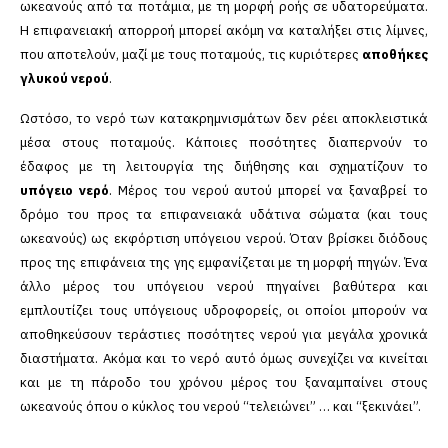
ωκεανούς από τα ποτάμια, με τη μορφή ροής σε υδατορεύματα.
Η επιφανειακή απορροή μπορεί ακόμη να καταλήξει στις λίμνες,
που αποτελούν, μαζί με τους ποταμούς, τις κυριότερες
αποθήκες
γλυκού νερού
.
Ωστόσο, το νερό των κατακρημνισμάτων δεν ρέει αποκλειστικά
μέσα στους ποταμούς. Κάποιες ποσότητες διαπερνούν το
έδαφος με τη λειτουργία της διήθησης και σχηματίζουν το
υπόγειο νερό
. Μέρος του νερού αυτού μπορεί να ξαναβρεί το
δρόμο του προς τα επιφανειακά υδάτινα σώματα (και τους
ωκεανούς) ως εκφόρτιση υπόγειου νερού. Όταν βρίσκει διόδους
προς της επιφάνεια της γης εμφανίζεται με τη μορφή πηγών. Ένα
άλλο μέρος του υπόγειου νερού πηγαίνει βαθύτερα και
εμπλουτίζει τους υπόγειους υδροφορείς, οι οποίοι μπορούν να
αποθηκεύσουν τεράστιες ποσότητες νερού για μεγάλα χρονικά
διαστήματα. Ακόμα και το νερό αυτό όμως συνεχίζει να κινείται
και με τη πάροδο του χρόνου μέρος του ξαναμπαίνει στους
ωκεανούς όπου ο κύκλος του νερού “τελειώνει” … και “ξεκινάει”.