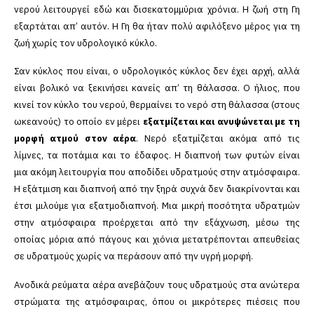
νερού λειτουργεί εδώ και δισεκατομμύρια χρόνια. Η ζωή στη Γη
εξαρτάται απ’ αυτόν. Η Γη θα ήταν πολύ αφιλόξενο μέρος για τη
ζωή χωρίς τον υδρολογικό κύκλο.
Σαν κύκλος που είναι, ο υδρολογικός κύκλος δεν έχει αρχή, αλλά
είναι βολικό να ξεκινήσει κανείς απ’ τη θάλασσα. Ο ήλιος, που
κινεί τον κύκλο του νερού, θερμαίνει το νερό στη θάλασσα (στους
ωκεανούς) το οποίο εν μέρει
εξατμίζεται και ανυψώνεται με τη
μορφή ατμού στον αέρα
. Νερό εξατμίζεται ακόμα από τις
λίμνες, τα ποτάμια και το έδαφος. Η διαπνοή των φυτών είναι
μια ακόμη λειτουργία που αποδίδει υδρατμούς στην ατμόσφαιρα.
Η εξάτμιση και διαπνοή από την ξηρά συχνά δεν διακρίνονται και
έτσι μιλούμε για εξατμοδιαπνοή. Μια μικρή ποσότητα υδρατμών
στην ατμόσφαιρα προέρχεται από την εξάχνωση, μέσω της
οποίας μόρια από πάγους και χιόνια μετατρέπονται απευθείας
σε υδρατμούς χωρίς να περάσουν από την υγρή μορφή.
Ανοδικά ρεύματα αέρα ανεβάζουν τους υδρατμούς στα ανώτερα
στρώματα της ατμόσφαιρας, όπου οι μικρότερες πιέσεις που