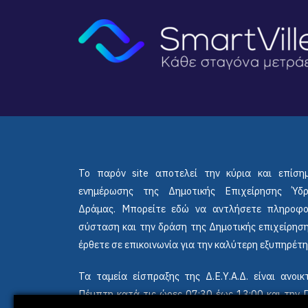
Το παρόν site αποτελεί την κύρια και επίση
ενημέρωσης της Δημοτικής Επιχείρησης Ύδ
Δράμας. Μπορείτε εδώ να αντλήσετε πληροφο
σύσταση και την δράση της Δημοτικής επιχείρηση
έρθετε σε επικοινωνία για την καλύτερη εξυπηρέτη
Τα ταμεία είσπραξης της Δ.Ε.Υ.Α.Δ. είναι ανο
Πέμπτη κατά τις ώρες 07:30 έως 13:00 και την