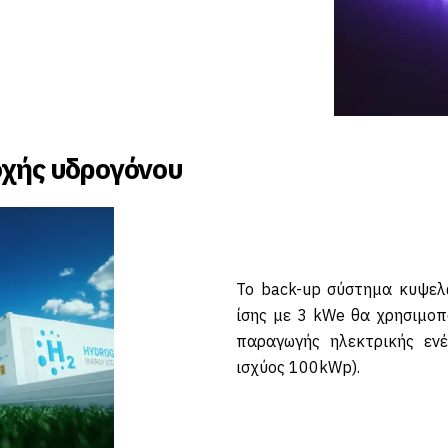
οχής υδρογόνου
Το back-up σύστημα κυψελ
ίσης με 3 kWe θα χρησιμο
παραγωγής ηλεκτρικής ενέ
ισχύος 100kWp).