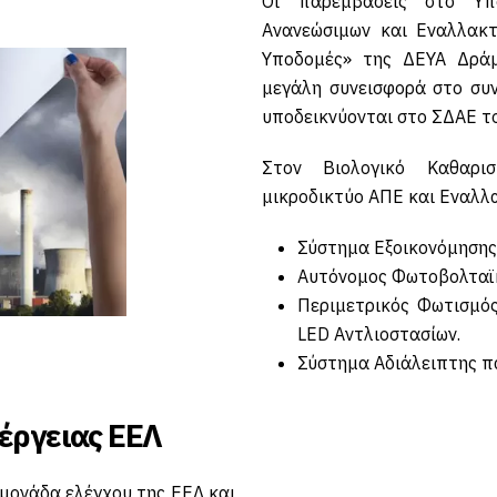
Οι παρεμβάσεις στο Υπ
Ανανεώσιμων και Εναλλακτ
Υποδομές» της ΔΕΥΑ Δράμ
μεγάλη συνεισφορά στο συν
υποδεικνύονται στο ΣΔΑΕ τ
Στον Βιολογικό Καθαρι
μικροδικτύο ΑΠΕ και Εναλλα
Σύστημα Εξοικονόμησης
Αυτόνομος Φωτοβολταϊκ
Περιμετρικός Φωτισμός
LED Αντλιοστασίων.
Σύστημα Αδιάλειπτης π
έργειας ΕΕΛ
 μονάδα ελέγχου της ΕΕΛ και