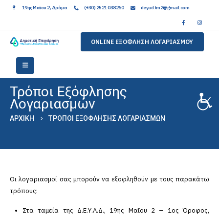
19ης Μαϊου 2, Δράμα
(+30) 2521 038260
deyad.tm2@gmail.com
ONLINE ΕΞΟΦΛΗΣΗ ΛΟΓΑΡΙΑΣΜΟΥ
Τρόποι Εξόφλησης
Λογαριασμών
ΑΡΧΙΚΉ
ΤΡΌΠΟΙ ΕΞΌΦΛΗΣΗΣ ΛΟΓΑΡΙΑΣΜΏΝ
Οι λογαριασμοί σας μπορούν να εξοφληθούν με τους παρακάτω
τρόπους:
Στα ταμεία της Δ.Ε.Υ.Α.Δ., 19ης Μαΐου 2 – 1ος Όροφος,