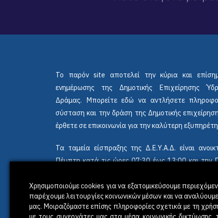
Το παρόν site αποτελεί την κύρια και επίση
ενημέρωσης της Δημοτικής Επιχείρησης Ύδ
Δράμας. Μπορείτε εδώ να αντλήσετε πληροφο
σύσταση και την δράση της Δημοτικής επιχείρηση
έρθετε σε επικοινωνία για την καλύτερη εξυπηρέτη
Τα ταμεία είσπραξης της Δ.Ε.Υ.Α.Δ. είναι ανο
Πέμπτη κατά τις ώρες 07:30 έως 13:00 και την
έως 12:45.
Χρησιμοποιούμε cookies για να εξατομικεύσουμε περιεχόμενο
παρέχουμε λειτουργίες κοινωνικών μέσων και να αναλύουμε
μας. Μοιραζόμαστε επίσης πληροφορίες σχετικά με τη χρήσ
με τους συνεργάτες μας στα μέσα κοινωνικής δικτύωσης, τ