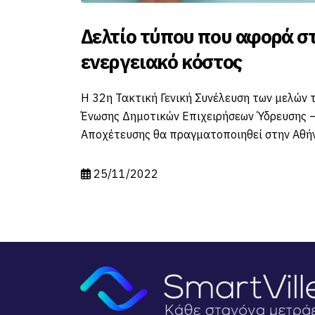
που που αφορά στο
Το SmartVil
ό κόστος
Δράμα
νική Συνέλευση των μελών της
Η Δ.Ε.Υ.Α.Δ., κάνει 
ν Επιχειρήσεων Ύδρευσης –
ψηφιοποίηση των υπ
πραγματοποιηθεί στην Αθήνα.
καταναλωτές της το 
24/06/2023