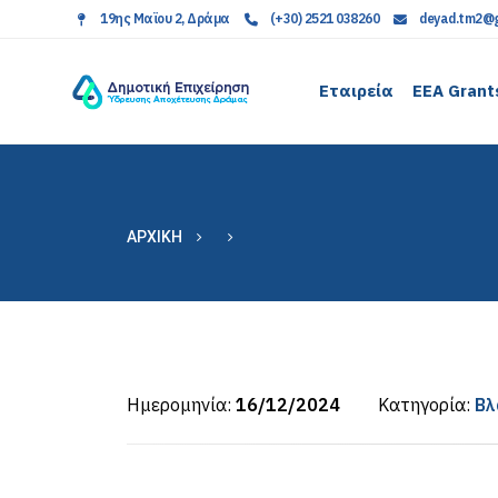
19ης Μαϊου 2, Δράμα
(+30) 2521 038260
deyad.tm2@g
Εταιρεία
EEA Grant
ΑΡΧΙΚΉ
Ημερομηνία:
16/12/2024
Κατηγορία:
Βλ