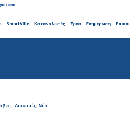
mail.com
s
SmartVille
Καταναλωτές
Έργα
Ενημέρωση
Επικο
άβες - Διακοπές
,
Νέα