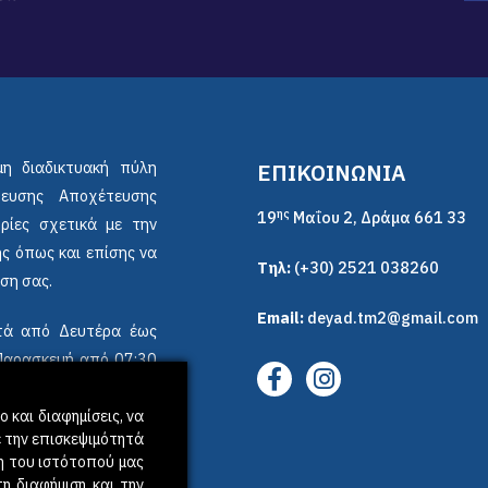
μη διαδικτυακή πύλη
ΕΠΙΚΟΙΝΩΝΙΑ
ρευσης Αποχέτευσης
ης
19
Μαΐου 2, Δράμα 661 33
ρίες σχετικά με την
ς όπως και επίσης να
Τηλ:
(+30) 2521 038260
ση σας.
Email:
deyad.tm2@gmail.com
ικτά από Δευτέρα έως
 Παρασκευή από 07:30
 και διαφημίσεις, να
 την επισκεψιμότητά
η του ιστότοπού μας
η διαφήμιση και την