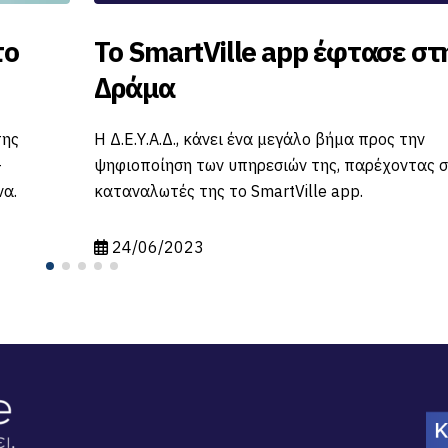
le app έφτασε στην
Διακοπή νερού
Πέμπτη 29-06
ένα μεγάλο βήμα προς την
Σας ανακοινώνουμε πω
ηρεσιών της, παρέχοντας στους
22:00 έως τις 04:00 
SmartVille app.
06) ,θα γίνει διακοπή ν
25/06/2023