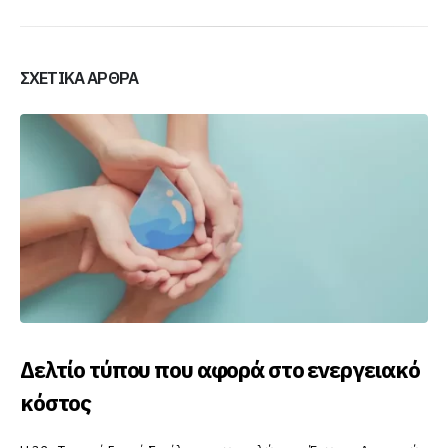
ΣΧΕΤΙΚΆ ΆΡΘΡΑ
Το SmartVille app έφτασε στην Δράμα
Η Δ.Ε.Υ.Α.Δ., κάνει ένα μεγάλο βήμα προς την ψηφιοποίηση των
υπηρεσιών της, παρέχοντας στους καταναλωτές της το