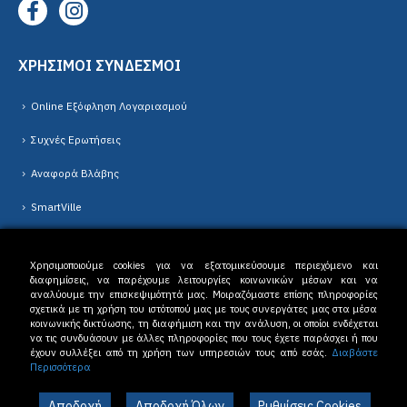
ΧΡΗΣΙΜΟΙ ΣΥΝΔΕΣΜΟΙ
Online Εξόφληση Λογαριασμού
Συχνές Ερωτήσεις
Αναφορά Βλάβης
SmartVille
Νέα
Χρησιμοποιούμε cookies για να εξατομικεύσουμε περιεχόμενο και
διαφημίσεις, να παρέχουμε λειτουργίες κοινωνικών μέσων και να
αναλύουμε την επισκεψιμότητά μας. Μοιραζόμαστε επίσης πληροφορίες
σχετικά με τη χρήση του ιστότοπού μας με τους συνεργάτες μας στα μέσα
κοινωνικής δικτύωσης, τη διαφήμιση και την ανάλυση, οι οποίοι ενδέχεται
Δ.Ε.Υ.Α. Δράμας © 2023. All Rights Reserved. |
Όροι Χρήσης
-
Πολιτική
να τις συνδυάσουν με άλλες πληροφορίες που τους έχετε παράσχει ή που
Απορρήτου
έχουν συλλέξει από τη χρήση των υπηρεσιών τους από εσάς.
Διαβάστε
Περισσότερα
Αποδοχή
Αποδοχή Όλων
Ρυθμίσεις Cookies