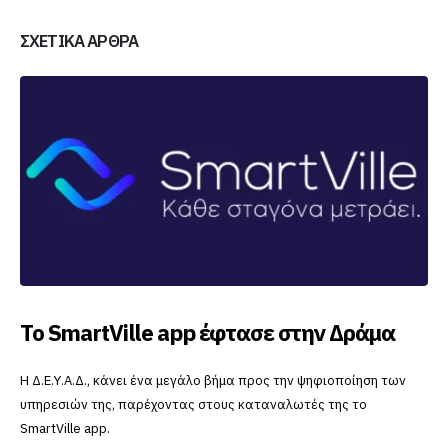
ΣΧΕΤΙΚΆ ΆΡΘΡΑ
Το SmartVille app έφτασε στην Δράμα
Η Δ.Ε.Υ.Α.Δ., κάνει ένα μεγάλο βήμα προς την ψηφιοποίηση των
υπηρεσιών της, παρέχοντας στους καταναλωτές της το
SmartVille app.