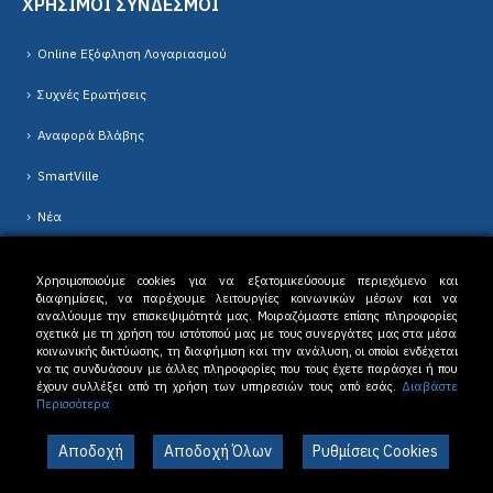
ΧΡΗΣΙΜΟΙ ΣΥΝΔΕΣΜΟΙ
Online Εξόφληση Λογαριασμού
Συχνές Ερωτήσεις
Αναφορά Βλάβης
SmartVille
Νέα
Χρησιμοποιούμε cookies για να εξατομικεύσουμε περιεχόμενο και
διαφημίσεις, να παρέχουμε λειτουργίες κοινωνικών μέσων και να
αναλύουμε την επισκεψιμότητά μας. Μοιραζόμαστε επίσης πληροφορίες
σχετικά με τη χρήση του ιστότοπού μας με τους συνεργάτες μας στα μέσα
κοινωνικής δικτύωσης, τη διαφήμιση και την ανάλυση, οι οποίοι ενδέχεται
Δ.Ε.Υ.Α. Δράμας © 2023. All Rights Reserved. |
Όροι Χρήσης
-
Πολιτική
να τις συνδυάσουν με άλλες πληροφορίες που τους έχετε παράσχει ή που
Απορρήτου
έχουν συλλέξει από τη χρήση των υπηρεσιών τους από εσάς.
Διαβάστε
Περισσότερα
Αποδοχή
Αποδοχή Όλων
Ρυθμίσεις Cookies