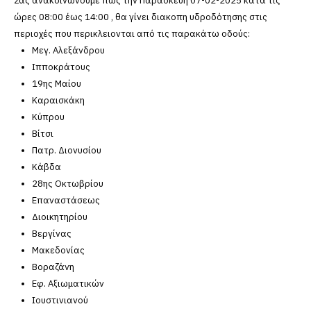
Σας ανακοινώνουμε πως την Παρασκευή 07-02-2025 κατά τις
ώρες 08:00 έως 14:00 , θα γίνει διακοπη υδροδότησης στις
περιοχές που περικλειονται από τις παρακάτω οδούς:
Μεγ. Αλεξάνδρου
Ιπποκράτους
19ης Μαίου
Καραισκάκη
Κύπρου
Βίτσι
Πατρ. Διονυσίου
Κάβδα
28ης Οκτωβρίου
Επαναστάσεως
Διοικητηρίου
Βεργίνας
Μακεδονίας
Βοραζάνη
Εφ. Αξιωματικών
Ιουστινιανού