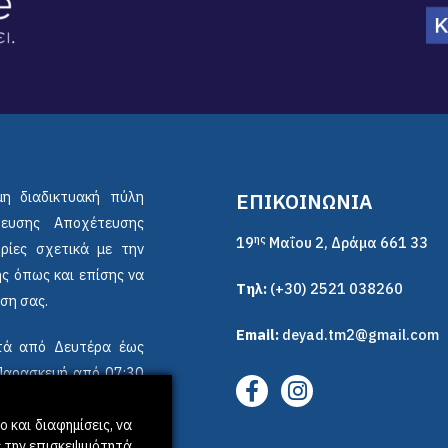
μη διαδικτυακή πύλη
ΕΠΙΚΟΙΝΩΝΙΑ
ρευσης Αποχέτευσης
ης
19
Μαΐου 2, Δράμα 661 33
ρίες σχετικά με την
ς όπως και επίσης να
Τηλ:
(+30) 2521 038260
ση σας.
Email:
deyad.tm2@gmail.com
ικτά από Δευτέρα έως
 Παρασκευή από 07:30
 και διαφημίσεις, να
 την επισκεψιμότητά