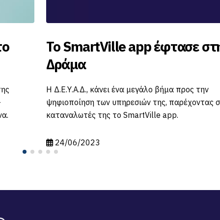
στην
Διακοπή νερού ανά περιοχές
Πέμπτη 29-06-2023
Σας ανακοινώνουμε πως την Πέμπτη 29-06 από
ς στους
22:00 έως τις 04:00 (ξημερώματα Παρασκευής 
06) ,θα γίνει διακοπή νερού.
25/06/2023