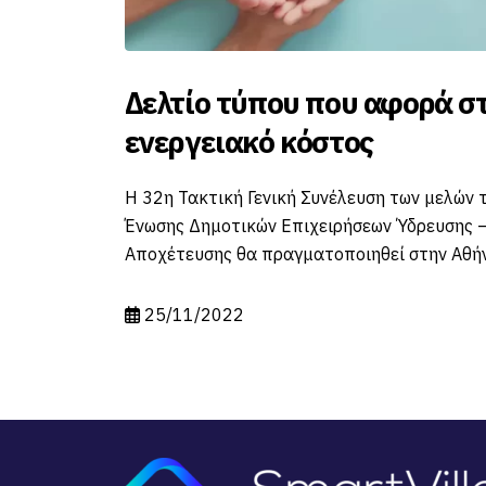
στο
Το SmartVille app έφτασε 
Δράμα
ν της
Η Δ.Ε.Υ.Α.Δ., κάνει ένα μεγάλο βήμα προς την
ς –
ψηφιοποίηση των υπηρεσιών της, παρέχοντα
θήνα.
καταναλωτές της το SmartVille app.
24/06/2023