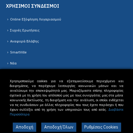
ΧΡΗΣΙΜΟΙ ΣΥΝΔΕΣΜΟΙ
Online Εξόφληση Λογαριασμού
Συχνές Ερωτήσεις
Αναφορά Βλάβης
SmartVille
Νέα
Χρησιμοποιούμε cookies για να εξατομικεύσουμε περιεχόμενο και
διαφημίσεις, να παρέχουμε λειτουργίες κοινωνικών μέσων και να
αναλύουμε την επισκεψιμότητά μας. Μοιραζόμαστε επίσης πληροφορίες
σχετικά με τη χρήση του ιστότοπού μας με τους συνεργάτες μας στα μέσα
κοινωνικής δικτύωσης, τη διαφήμιση και την ανάλυση, οι οποίοι ενδέχεται
Δ.Ε.Υ.Α. Δράμας © 2023. All Rights Reserved. |
Όροι Χρήσης
-
Πολιτική
να τις συνδυάσουν με άλλες πληροφορίες που τους έχετε παράσχει ή που
Απορρήτου
έχουν συλλέξει από τη χρήση των υπηρεσιών τους από εσάς.
Διαβάστε
Περισσότερα
Αποδοχή
Αποδοχή Όλων
Ρυθμίσεις Cookies