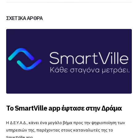
ΣΧΕΤΙΚΆ ΆΡΘΡΑ
Το SmartVille app έφτασε στην Δράμα
Η Δ.Ε.Υ.Α.Δ., κάνει ένα μεγάλο βήμα προς την ψηφιοποίηση των
υπηρεσιών της, παρέχοντας στους καταναλωτές της το
SmartVille app.