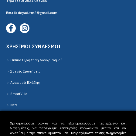
Τηλ:
(+30) 2521 038260
Email:
deyad.tm2@gmail.com
ΧΡΗΣΙΜΟΙ ΣΥΝΔΕΣΜΟΙ
Online Εξόφληση Λογαριασμού
Συχνές Ερωτήσεις
Αναφορά Βλάβης
SmartVille
Νέα
Χρησιμοποιούμε cookies για να εξατομικεύσουμε περιεχόμενο και
διαφημίσεις, να παρέχουμε λειτουργίες κοινωνικών μέσων και να
αναλύουμε την επισκεψιμότητά μας. Μοιραζόμαστε επίσης πληροφορίες