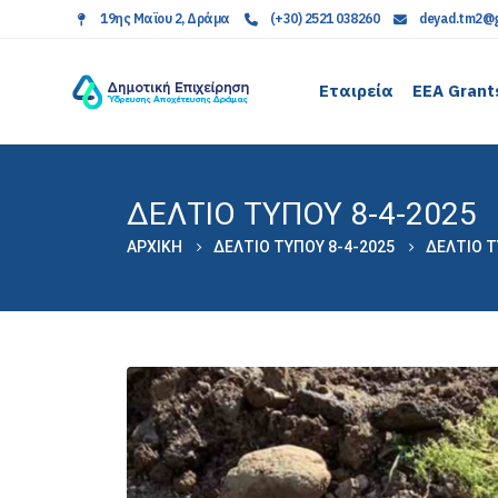
19ης Μαϊου 2, Δράμα
(+30) 2521 038260
deyad.tm2@g
Εταιρεία
EEA Grant
ΔΕΛΤΙΟ ΤΥΠΟΥ 8-4-2025
ΑΡΧΙΚΉ
ΔΕΛΤΙΟ ΤΥΠΟΥ 8-4-2025
ΔΕΛΤΙΟ Τ