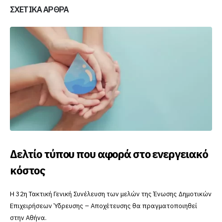
ΣΧΕΤΙΚΆ ΆΡΘΡΑ
Το SmartVille app έφτασε στην Δράμα
Η Δ.Ε.Υ.Α.Δ., κάνει ένα μεγάλο βήμα προς την ψηφιοποίηση των
υπηρεσιών της, παρέχοντας στους καταναλωτές της το
SmartVille app.