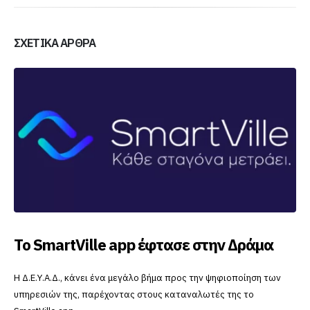
ΣΧΕΤΙΚΆ ΆΡΘΡΑ
Το SmartVille app έφτασε στην Δράμα
Η Δ.Ε.Υ.Α.Δ., κάνει ένα μεγάλο βήμα προς την ψηφιοποίηση των
υπηρεσιών της, παρέχοντας στους καταναλωτές της το