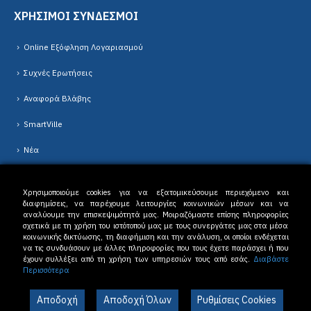
ΧΡΗΣΙΜΟΙ ΣΥΝΔΕΣΜΟΙ
Online Εξόφληση Λογαριασμού
Συχνές Ερωτήσεις
Αναφορά Βλάβης
SmartVille
Νέα
Χρησιμοποιούμε cookies για να εξατομικεύσουμε περιεχόμενο και
διαφημίσεις, να παρέχουμε λειτουργίες κοινωνικών μέσων και να
αναλύουμε την επισκεψιμότητά μας. Μοιραζόμαστε επίσης πληροφορίες
σχετικά με τη χρήση του ιστότοπού μας με τους συνεργάτες μας στα μέσα
κοινωνικής δικτύωσης, τη διαφήμιση και την ανάλυση, οι οποίοι ενδέχεται
Δ.Ε.Υ.Α. Δράμας © 2023. All Rights Reserved. |
Όροι Χρήσης
-
Πολιτική
να τις συνδυάσουν με άλλες πληροφορίες που τους έχετε παράσχει ή που
Απορρήτου
έχουν συλλέξει από τη χρήση των υπηρεσιών τους από εσάς.
Διαβάστε
Περισσότερα
Αποδοχή
Αποδοχή Όλων
Ρυθμίσεις Cookies