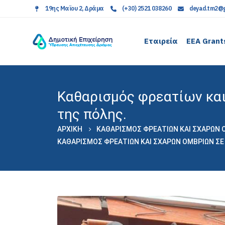
19ης Μαϊου 2, Δράμα
(+30) 2521 038260
deyad.tm2@g
Εταιρεία
EEA Grant
Καθαρισμός φρεατίων και
της πόλης.
ΑΡΧΙΚΉ
ΚΑΘΑΡΙΣΜΌΣ ΦΡΕΑΤΊΩΝ ΚΑΙ ΣΧΑΡΏΝ 
ΚΑΘΑΡΙΣΜΌΣ ΦΡΕΑΤΊΩΝ ΚΑΙ ΣΧΑΡΏΝ ΟΜΒΡΊΩΝ ΣΕ