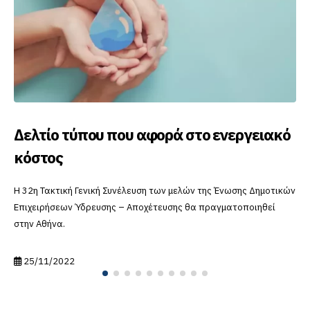
Το SmartVille app έφτασε στην Δράμα
Η Δ.Ε.Υ.Α.Δ., κάνει ένα μεγάλο βήμα προς την ψηφιοποίηση των
υπηρεσιών της, παρέχοντας στους καταναλωτές της το
SmartVille app.
24/06/2023