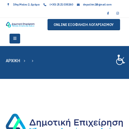
19ης Μαϊου 2, Δράμα
(+30) 2521 038260
deyad.tm2@gmail.com
ONLINE ΕΞΟΦΛΗΣΗ ΛΟΓΑΡΙΑΣΜΟΥ
ΑΡΧΙΚΉ