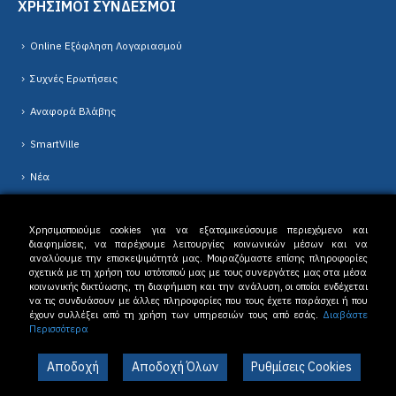
ΧΡΗΣΙΜΟΙ ΣΥΝΔΕΣΜΟΙ
Online Εξόφληση Λογαριασμού
Συχνές Ερωτήσεις
Αναφορά Βλάβης
SmartVille
Νέα
Χρησιμοποιούμε cookies για να εξατομικεύσουμε περιεχόμενο και
διαφημίσεις, να παρέχουμε λειτουργίες κοινωνικών μέσων και να
αναλύουμε την επισκεψιμότητά μας. Μοιραζόμαστε επίσης πληροφορίες
σχετικά με τη χρήση του ιστότοπού μας με τους συνεργάτες μας στα μέσα
κοινωνικής δικτύωσης, τη διαφήμιση και την ανάλυση, οι οποίοι ενδέχεται
Δ.Ε.Υ.Α. Δράμας © 2023. All Rights Reserved. |
Όροι Χρήσης
-
Πολιτική
να τις συνδυάσουν με άλλες πληροφορίες που τους έχετε παράσχει ή που
Απορρήτου
έχουν συλλέξει από τη χρήση των υπηρεσιών τους από εσάς.
Διαβάστε
Περισσότερα
Αποδοχή
Αποδοχή Όλων
Ρυθμίσεις Cookies