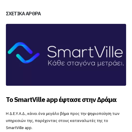
ΣΧΕΤΙΚΆ ΆΡΘΡΑ
Το SmartVille app έφτασε στην Δράμα
Η Δ.Ε.Υ.Α.Δ., κάνει ένα μεγάλο βήμα προς την ψηφιοποίηση των
υπηρεσιών της, παρέχοντας στους καταναλωτές της το
SmartVille app.