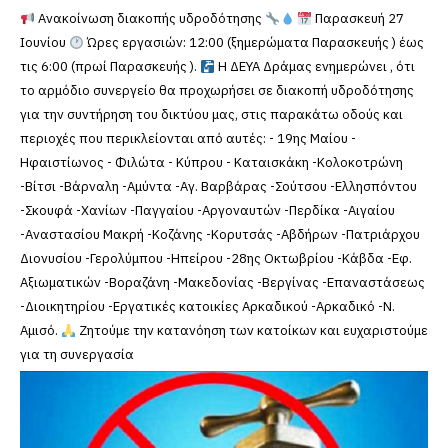
Ανακοίνωση διακοπής υδροδότησης
Παρασκευή 27
Ιουνίου
Ώρες εργασιών: 12:00 (ξημερώματα Παρασκευής ) έως
τις 6:00 (πρωί Παρασκευής ).
Η ΔΕΥΑ Δράμας ενημερώνει , ότι
το αρμόδιο συνεργείο θα προχωρήσει σε διακοπή υδροδότησης
για την συντήρηση του δικτύου μας, στις παρακάτω οδούς και
περιοχές που περικλείονται από αυτές: - 19ης Μαίου -
Ηφαιστίωνος - Φιλώτα - Κύπρου - Καταισκάκη -Κολοκοτρώνη
-Βίτσι -Βάρναλη -Αμύντα -Αγ. Βαρβάρας -Σούτσου -Ελλησπόντου
-Σκουφά -Χανίων -Παγγαίου -Αργοναυτών -Περδίκα -Αιγαίου
-Αναστασίου Μακρή -Κοζάνης -Κορυτσάς -Αβδήρων -Πατριάρχου
Διονυσίου -Γερολύμπου -Ηπείρου -28ης Οκτωβρίου -Κάβδα -Εφ.
Αξιωματικών -Βοραζάνη -Μακεδονίας -Βεργίνας -Επαναστάσεως
-Διοικητηρίου -Εργατικές κατοικίες Αρκαδικού -Αρκαδικό -Ν.
Αμισό.
Ζητούμε την κατανόηση των κατοίκων και ευχαριστούμε
για τη συνεργασία