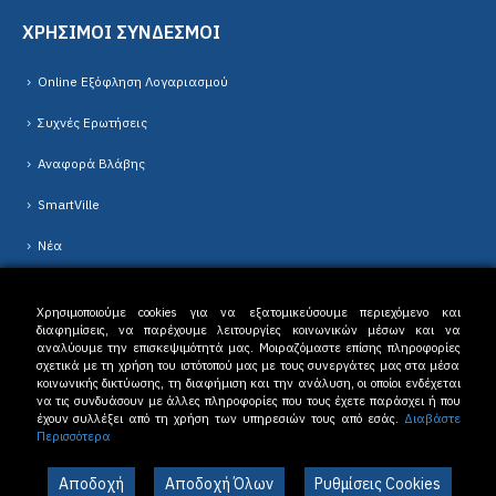
ΧΡΗΣΙΜΟΙ ΣΥΝΔΕΣΜΟΙ
Online Εξόφληση Λογαριασμού
Συχνές Ερωτήσεις
Αναφορά Βλάβης
SmartVille
Νέα
Χρησιμοποιούμε cookies για να εξατομικεύσουμε περιεχόμενο και
διαφημίσεις, να παρέχουμε λειτουργίες κοινωνικών μέσων και να
αναλύουμε την επισκεψιμότητά μας. Μοιραζόμαστε επίσης πληροφορίες
σχετικά με τη χρήση του ιστότοπού μας με τους συνεργάτες μας στα μέσα
κοινωνικής δικτύωσης, τη διαφήμιση και την ανάλυση, οι οποίοι ενδέχεται
Δ.Ε.Υ.Α. Δράμας © 2023. All Rights Reserved. |
Όροι Χρήσης
-
Πολιτική
να τις συνδυάσουν με άλλες πληροφορίες που τους έχετε παράσχει ή που
Απορρήτου
έχουν συλλέξει από τη χρήση των υπηρεσιών τους από εσάς.
Διαβάστε
Περισσότερα
Αποδοχή
Αποδοχή Όλων
Ρυθμίσεις Cookies