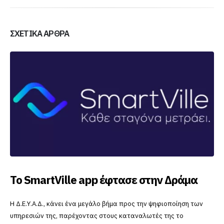
ΣΧΕΤΙΚΆ ΆΡΘΡΑ
Το SmartVille app έφτασε στην Δράμα
Η Δ.Ε.Υ.Α.Δ., κάνει ένα μεγάλο βήμα προς την ψηφιοποίηση των
υπηρεσιών της, παρέχοντας στους καταναλωτές της το