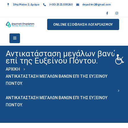
19ης Μαϊου 2, Δράμα
(+30) 2521 038260
deyad.tm2@gmail.com
ONLINE ΕΞΟΦΛΗΣΗ ΛΟΓΑΡΙΑΣΜΟΥ
Αντικατάσταση μεγάλων βανών
επί της Ευξείνου Πόντου.
ΑΡΧΙΚΉ
ΑΝΤΙΚΑΤΆΣΤΑΣΗ ΜΕΓΆΛΩΝ ΒΑΝΏΝ ΕΠΊ ΤΗΣ ΕΥΞΕΊΝΟΥ
ΠΌΝΤΟΥ.
ΑΝΤΙΚΑΤΆΣΤΑΣΗ ΜΕΓΆΛΩΝ ΒΑΝΏΝ ΕΠΊ ΤΗΣ ΕΥΞΕΊΝΟΥ
ΠΌΝΤΟΥ.