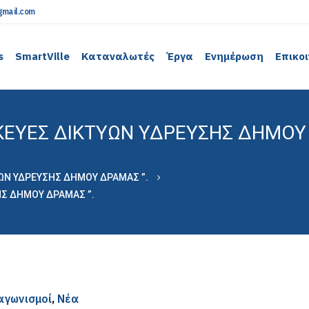
mail.com
s
SmartVille
Καταναλωτές
Έργα
Ενημέρωση
Επικο
ΣΚΕΥΕΣ ∆ΙΚΤΥΩΝ Υ∆ΡΕΥΣΗΣ ∆ΗΜΟΥ
ΥΩΝ Υ∆ΡΕΥΣΗΣ ∆ΗΜΟΥ ∆ΡΑΜΑΣ ”.
ΗΣ ∆ΗΜΟΥ ∆ΡΑΜΑΣ ”.
αγωνισμοί
,
Νέα