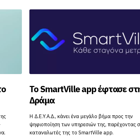
tVille app έφτασε στην
ΣΥΓΚΛΗΣΗ
Την Τρίτη 28 Ν
Ε.Δ.Ε.Υ.Α. συνα
, κάνει ένα μεγάλο βήμα προς την
Περιβάλλοντος 
 των υπηρεσιών της, παρέχοντας στους
προσκλήσεώς το
της το SmartVille app.