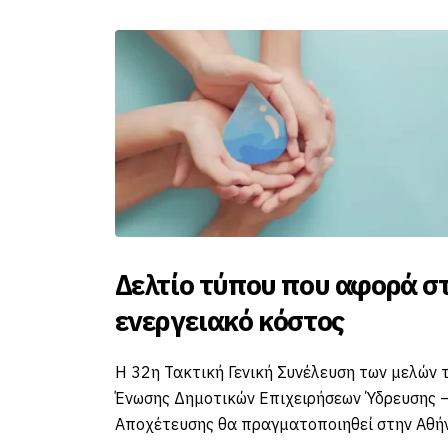
ο τύπου που αφορά στο
Το Smar
ειακό κόστος
Δράμα
τική Γενική Συνέλευση των μελών της
Η Δ.Ε.Υ.Α.Δ.
μοτικών Επιχειρήσεων Ύδρευσης –
ψηφιοποίηση
ης θα πραγματοποιηθεί στην Αθήνα.
καταναλωτές 