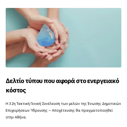
Το SmartVille app έφτασε στην Δράμα
Η Δ.Ε.Υ.Α.Δ., κάνει ένα μεγάλο βήμα προς την ψηφιοποίηση των
υπηρεσιών της, παρέχοντας στους καταναλωτές της το
SmartVille app.
24/06/2023