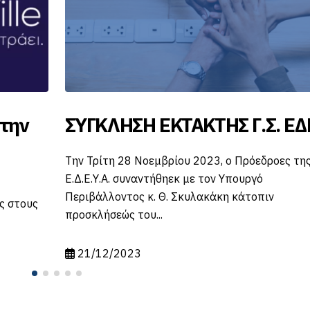
στην
ΣΥΓΚΛΗΣΗ ΕΚΤΑΚΤΗΣ Γ.Σ. ΕΔ
Την Τρίτη 28 Νοεμβρίου 2023, ο Πρόεδροες τη
Ε.Δ.Ε.Υ.Α. συναντήθηεκ με τον Υπουργό
Περιβάλλοντος κ. Θ. Σκυλακάκη κάτοπιν
ς στους
προσκλήσεώς του...
21/12/2023