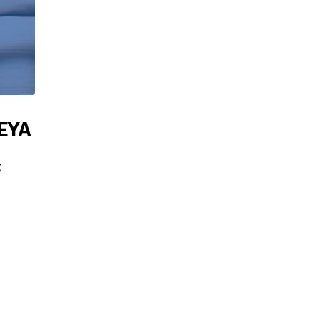
ΕΥΑ
ΑΠΟΦΑΣΕΙΣ Γ.Σ. ΕΔΕΥΑ
ς
Στις 14 Δεκεμβρίου 2023 πραγματοποιήθηκε στη
Αθήνα, η Έκτακτη Γενική Συνέλευση των μελών της
Ένωσης Δημοτικών Επιχειρήσεων Ύδρευσης-
Αποχέτευσης (Ε.Δ.Ε.Υ.Α.)...
21/12/2023