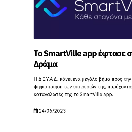
στο
Το SmartVille app έφτασε 
Δράμα
ν της
Η Δ.Ε.Υ.Α.Δ., κάνει ένα μεγάλο βήμα προς την
ς –
ψηφιοποίηση των υπηρεσιών της, παρέχοντα
θήνα.
καταναλωτές της το SmartVille app.
24/06/2023