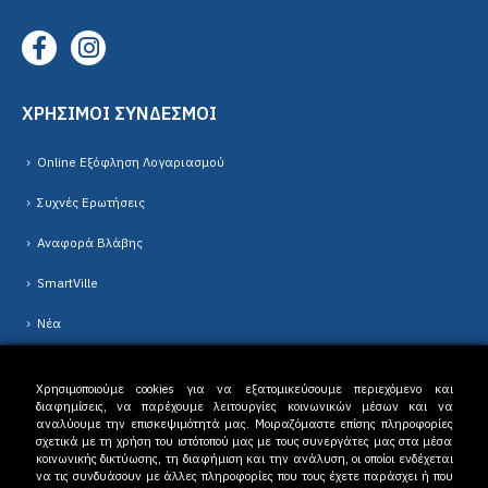
ΧΡΗΣΙΜΟΙ ΣΥΝΔΕΣΜΟΙ
Online Εξόφληση Λογαριασμού
Συχνές Ερωτήσεις
Αναφορά Βλάβης
SmartVille
Νέα
Χρησιμοποιούμε cookies για να εξατομικεύσουμε περιεχόμενο και
διαφημίσεις, να παρέχουμε λειτουργίες κοινωνικών μέσων και να
αναλύουμε την επισκεψιμότητά μας. Μοιραζόμαστε επίσης πληροφορίες
σχετικά με τη χρήση του ιστότοπού μας με τους συνεργάτες μας στα μέσα
κοινωνικής δικτύωσης, τη διαφήμιση και την ανάλυση, οι οποίοι ενδέχεται
Δ.Ε.Υ.Α. Δράμας © 2023. All Rights Reserved. |
Όροι Χρήσης
-
Πολιτική
να τις συνδυάσουν με άλλες πληροφορίες που τους έχετε παράσχει ή που