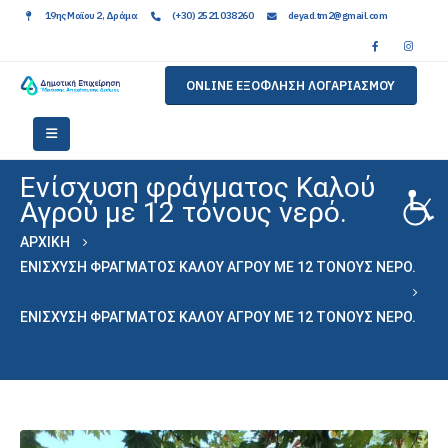
19ης Μαϊου 2, Δράμα
(+30) 2521 038260
deyad.tm2@gmail.com
ONLINE ΕΞΟΦΛΗΣΗ ΛΟΓΑΡΙΑΣΜΟΥ
Ενίσχυση φράγματος Καλού
Αγρού με 12 τόνους νερό.
ΑΡΧΙΚΉ
ΕΝΊΣΧΥΣΗ ΦΡΆΓΜΑΤΟΣ ΚΑΛΟΎ ΑΓΡΟΎ ΜΕ 12 ΤΌΝΟΥΣ ΝΕΡΌ.
ΕΝΊΣΧΥΣΗ ΦΡΆΓΜΑΤΟΣ ΚΑΛΟΎ ΑΓΡΟΎ ΜΕ 12 ΤΌΝΟΥΣ ΝΕΡΌ.